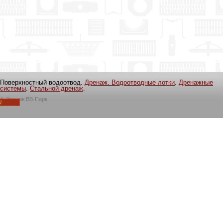
Поверхностный водоотвод.
Дренаж. Водоотводные лотки
.
Дренажные
системы
.
Стальной дренаж
.
©
Дренаж ВВ-Парк