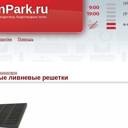
nPark.ru
водоотвод. Водоотводные лотки
рантии
Помощь
водоотвод
ые ливневые решетки