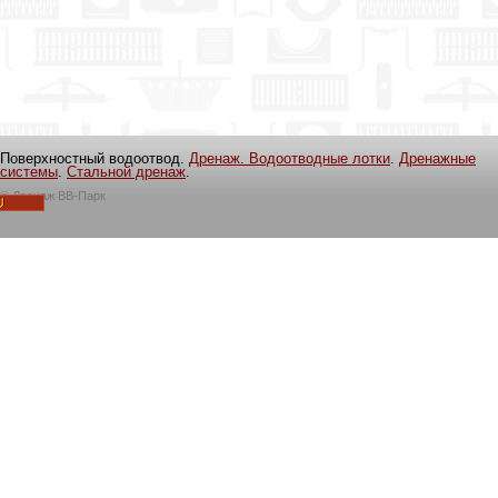
Поверхностный водоотвод.
Дренаж. Водоотводные лотки
.
Дренажные
системы
.
Стальной дренаж
.
©
Дренаж ВВ-Парк