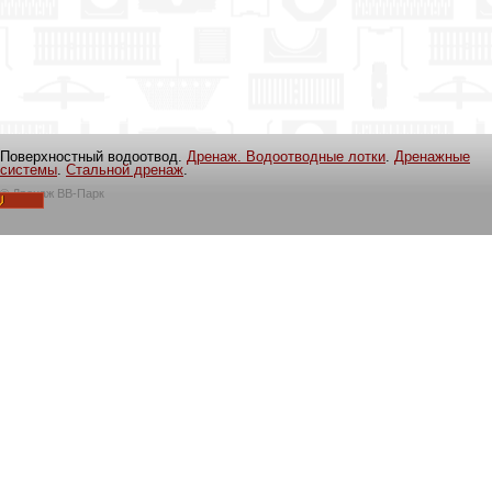
Поверхностный водоотвод.
Дренаж. Водоотводные лотки
.
Дренажные
системы
.
Стальной дренаж
.
©
Дренаж ВВ-Парк